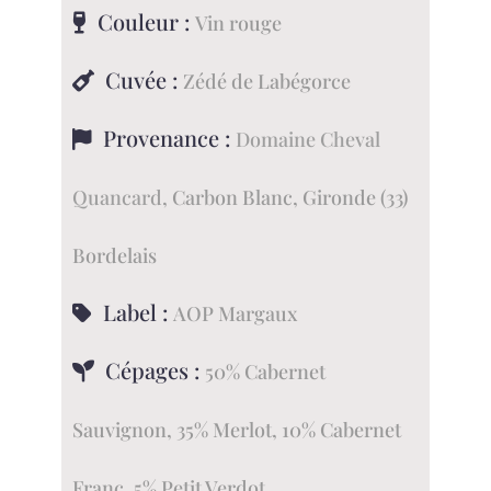
-
Couleur :
Vin rouge
Zédé
de
Cuvée :
Zédé de Labégorce
Labégorce
Provenance :
Domaine Cheval
Quancard
, Carbon Blanc, Gironde (33)
Bordelais
Label :
AOP Margaux
Cépages :
50% Cabernet
Sauvignon, 35% Merlot, 10% Cabernet
Franc, 5% Petit Verdot.