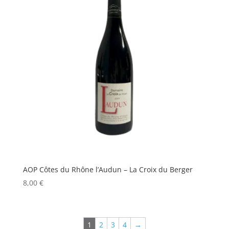
AOP Côtes du Rhône l’Audun – La Croix du Berger
8,00
€
1
2
3
4
→