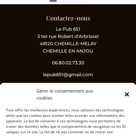
Contactez-nous
Le Pub 651
3 ter rue Robert d’Arbrissel
49120 CHEMILLE-MELAY
CHEMILLE EN ANJOU
06.80.02.73.30
lepub651@gmail.com
Gérer le consentement aux
Suivez-nous !
cookies
Pour offrir les meilleures expériences, nous utilisons des technologies
telles que les cookies pour stocker et/ou accéder aux informations des
appareils. Le fait de consentir à ces technologies nous permettra de
traiter des données telles que le comportement de navigation ou les ID
uniques sur ce site. Le fait de ne pas consentir ou de retirer son