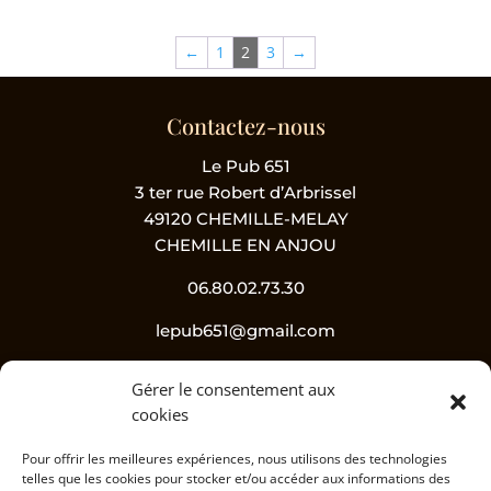
←
1
2
3
→
Contactez-nous
Le Pub 651
3 ter rue Robert d’Arbrissel
49120 CHEMILLE-MELAY
CHEMILLE EN ANJOU
06.80.02.73.30
lepub651@gmail.com
Gérer le consentement aux
Suivez-nous !
cookies
Pour offrir les meilleures expériences, nous utilisons des technologies
telles que les cookies pour stocker et/ou accéder aux informations des