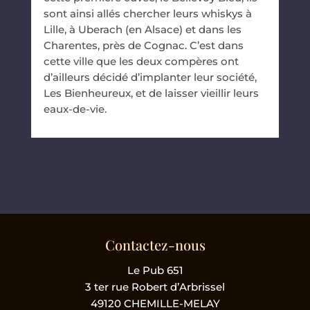
sont ainsi allés chercher leurs whiskys à
Lille, à Uberach (en Alsace) et dans les
Charentes, près de Cognac. C’est dans
cette ville que les deux compères ont
d’ailleurs décidé d’implanter leur société,
Les Bienheureux, et de laisser vieillir leurs
eaux-de-vie.
Contactez-nous
Le Pub 651
3 ter rue Robert d’Arbrissel
49120 CHEMILLE-MELAY