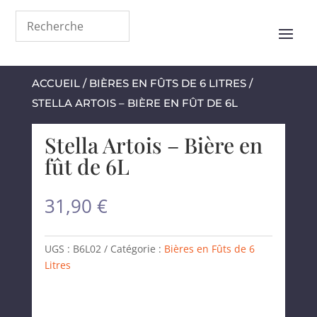
ACCUEIL
/
BIÈRES EN FÛTS DE 6 LITRES
/
STELLA ARTOIS – BIÈRE EN FÛT DE 6L
Stella Artois – Bière en
fût de 6L
31,90
€
UGS :
B6L02
Catégorie :
Bières en Fûts de 6
Litres