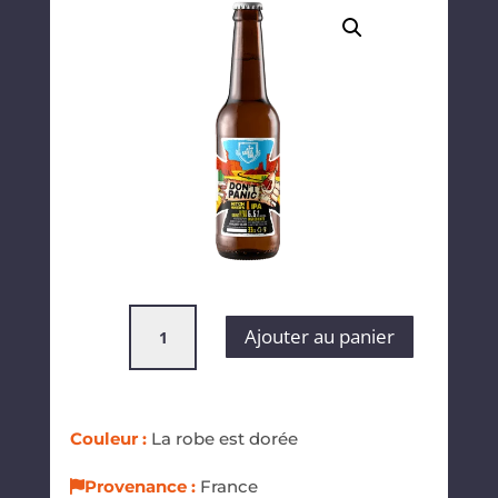
quantité
Ajouter au panier
de
Sainte
Cru
"Don't
Couleur :
La robe est dorée
Panic
IPA"
Provenance :
France