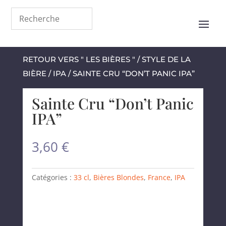
RETOUR VERS " LES BIÈRES "
/
STYLE DE LA
BIÈRE
/
IPA
/ SAINTE CRU “DON’T PANIC IPA”
Sainte Cru “Don’t Panic
IPA”
3,60
€
Catégories :
33 cl
,
Bières Blondes
,
France
,
IPA