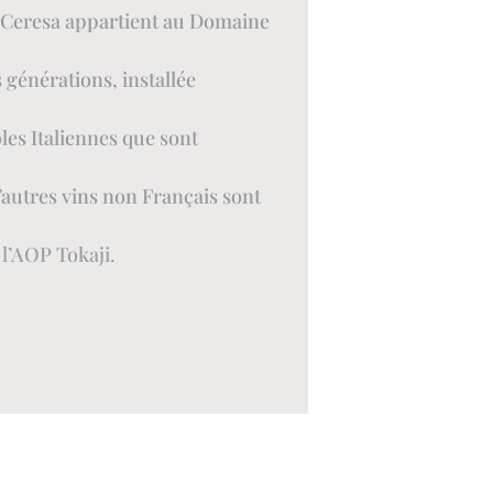
i Ceresa appartient au Domaine
es générations, installée
les Italiennes que sont
’autres vins non Français sont
e
l’AOP Tokaji.