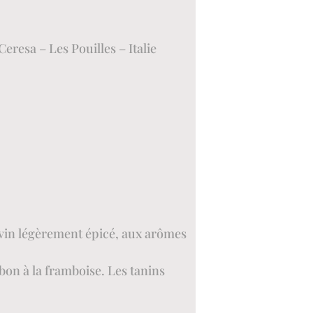
eresa – Les Pouilles – Italie
 vin légèrement épicé, aux arômes
bon à la framboise. Les tanins