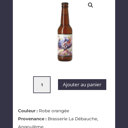
quantité
Ajouter au panier
de
IPA
La
Débauche
Couleur :
Robe orangée
Provenance :
Brasserie La Débauche,
Angoulème.