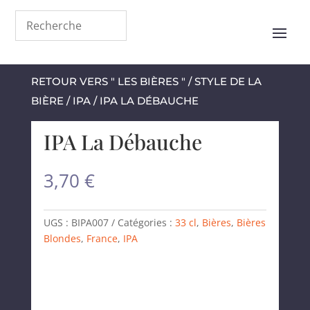
RETOUR VERS " LES BIÈRES "
/
STYLE DE LA
BIÈRE
/
IPA
/ IPA LA DÉBAUCHE
IPA La Débauche
3,70
€
UGS :
BIPA007
Catégories :
33 cl
,
Bières
,
Bières
Blondes
,
France
,
IPA