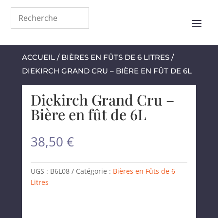
ACCUEIL
/
BIÈRES EN FÛTS DE 6 LITRES
/
DIEKIRCH GRAND CRU – BIÈRE EN FÛT DE 6L
Diekirch Grand Cru –
Bière en fût de 6L
38,50
€
UGS :
B6L08
Catégorie :
Bières en Fûts de 6
Litres