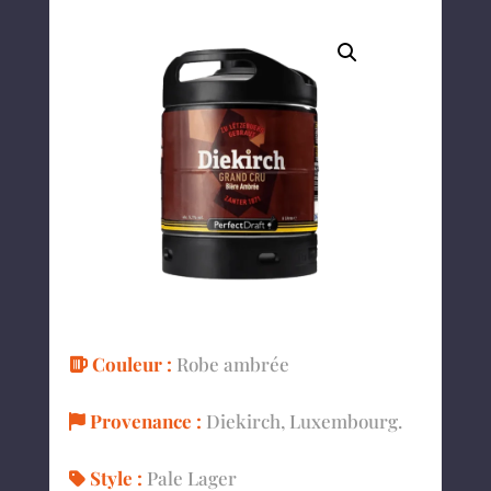
Couleur :
Robe ambrée
Provenance :
Diekirch, Luxembourg.
Style :
Pale Lager