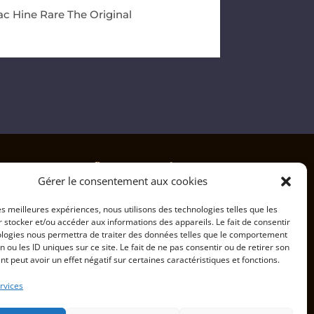
c Hine Rare The Original
Informations
Gérer le consentement aux cookies
les meilleures expériences, nous utilisons des technologies telles que les
Les Partenaires
 stocker et/ou accéder aux informations des appareils. Le fait de consentir
ologies nous permettra de traiter des données telles que le comportement
Conditions Générales de Vente
n ou les ID uniques sur ce site. Le fait de ne pas consentir ou de retirer son
 peut avoir un effet négatif sur certaines caractéristiques et fonctions.
Mentions Légales et Politique de
rvices
confidentialité