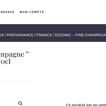
CADEAUX
MON COMPTE
UX
/
PROVENANCE
/
FRANCE
/ COGNAC – FINE CHAMPAGNE 
mpagne ”
70cl
Ce produit est en ve