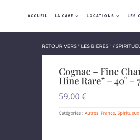
ACCUEIL
LA CAVE
LOCATIONS
LES 
RETOUR VERS " LES BIÈRES "
/
SPIRITUE
Cognac – Fine Cha
Hine Rare” – 40° – 
59,00
€
Catégories :
Autres
,
France
,
Spiritueux