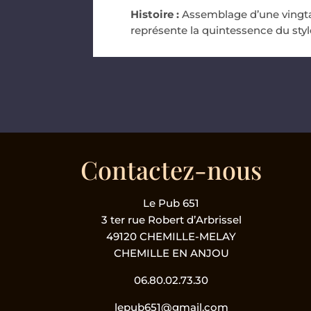
Histoire :
Assemblage d’une vingta
représente la quintessence du styl
Contactez-nous
Le Pub 651
3 ter rue Robert d’Arbrissel
49120 CHEMILLE-MELAY
CHEMILLE EN ANJOU
06.80.02.73.30
lepub651@gmail.com