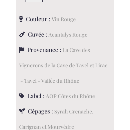
Bib
de
Vin
Couleur :
Vin Rouge
Rouge
-
Cuvée :
Acantalys Rouge
AOP
Côtes
Provenance :
du
La Cave des
Rhône
Vignerons de la Cave de Tavel et Lirac
- Tavel - Vallée du Rhône
Label :
AOP Côtes du Rhône
Cépages :
Syrah Grenache,
Carignan et Mourvèdre