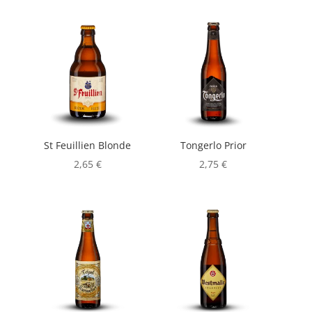
St Feuillien Blonde
Tongerlo Prior
2,65
€
2,75
€