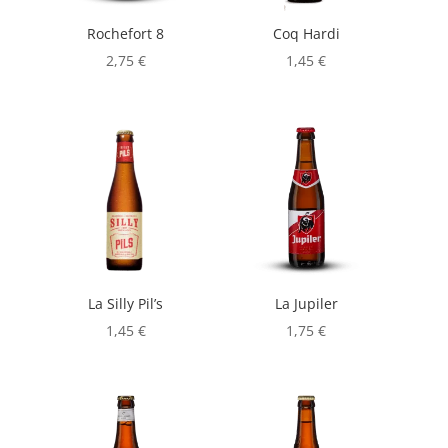
Rochefort 8
Coq Hardi
2,75
€
1,45
€
La Silly Pil’s
La Jupiler
1,45
€
1,75
€