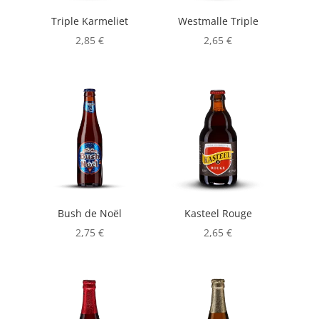
Triple Karmeliet
Westmalle Triple
2,85
€
2,65
€
Bush de Noël
Kasteel Rouge
2,75
€
2,65
€