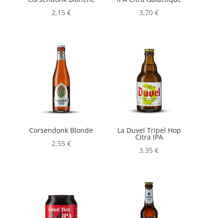
2,15
€
3,70
€
Corsendonk Blonde
La Duvel Tripel Hop
Citra IPA
2,55
€
3,35
€