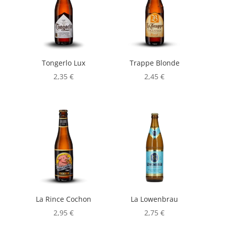
Tongerlo Lux
Trappe Blonde
2,35
€
2,45
€
La Rince Cochon
La Lowenbrau
2,95
€
2,75
€