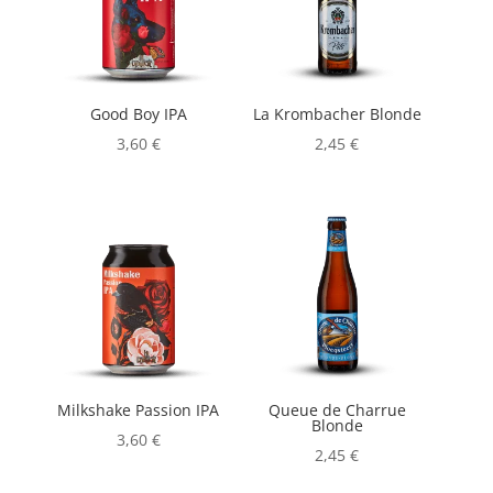
Good Boy IPA
La Krombacher Blonde
3,60
€
2,45
€
Milkshake Passion IPA
Queue de Charrue
Blonde
3,60
€
2,45
€