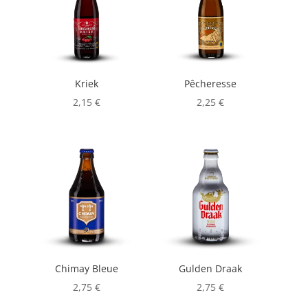
Kriek
Pêcheresse
2,15
€
2,25
€
Chimay Bleue
Gulden Draak
2,75
€
2,75
€