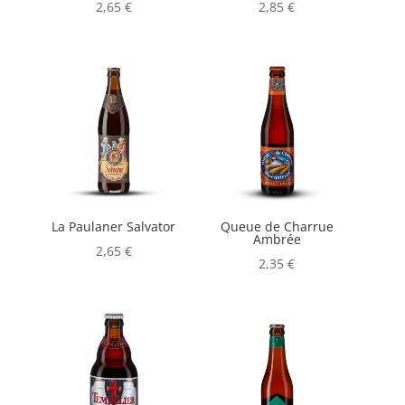
2,65
€
2,85
€
La Paulaner Salvator
Queue de Charrue
Ambrée
2,65
€
2,35
€