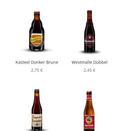
Kasteel Donker Brune
Westmalle Dubbel
2,75
€
2,45
€