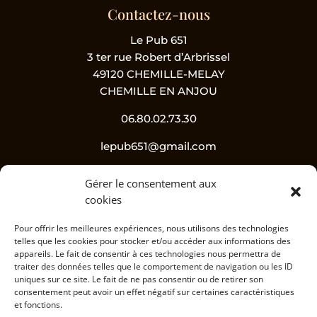
Contactez-nous
Le Pub 651
3 ter rue Robert d’Arbrissel
49120 CHEMILLE-MELAY
CHEMILLE EN ANJOU
06.80.02.73.30
lepub651@gmail.com
Gérer le consentement aux
Suivez-nous !
cookies
Pour offrir les meilleures expériences, nous utilisons des technologies
telles que les cookies pour stocker et/ou accéder aux informations des
appareils. Le fait de consentir à ces technologies nous permettra de
traiter des données telles que le comportement de navigation ou les ID
uniques sur ce site. Le fait de ne pas consentir ou de retirer son
consentement peut avoir un effet négatif sur certaines caractéristiques
et fonctions.