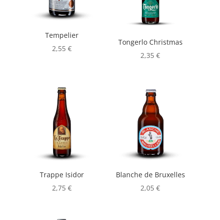
Tempelier
Tongerlo Christmas
2,55
€
2,35
€
Trappe Isidor
Blanche de Bruxelles
2,75
€
2,05
€