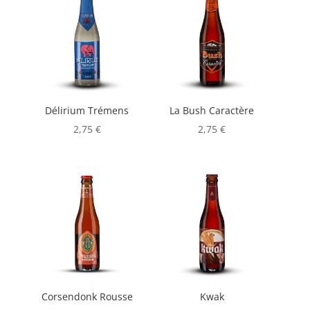
Délirium Trémens
La Bush Caractère
2,75
€
2,75
€
Corsendonk Rousse
Kwak