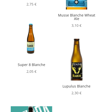
2,75
€
Musse Blanche Wheat
Ale
3,10
€
Super 8 Blanche
2,05
€
Lupulus Blanche
2,30
€