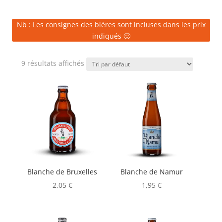
Nb : Les consignes des bières sont incluses dans les prix
indiqués 🙂
9 résultats affichés
Blanche de Bruxelles
Blanche de Namur
2,05
€
1,95
€