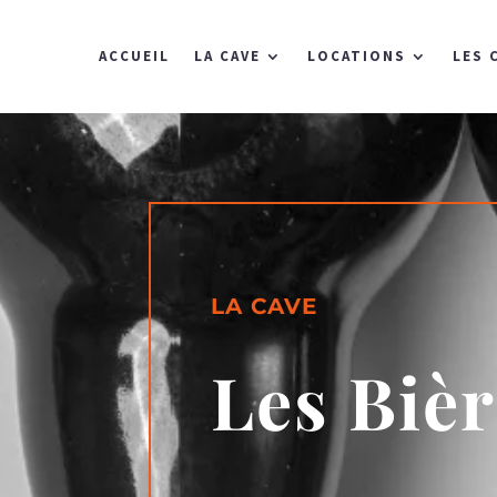
ACCUEIL
LA CAVE
LOCATIONS
LES 
LA CAVE
Les Bièr