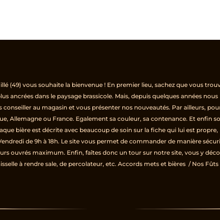
llé (49) vous souhaite la bienvenue ! En premier lieu, sachez que vous trouv
 plus ancrées dans le paysage brassicole. Mais, depuis quelques années nous r
us conseiller au magasin et vous présenter nos nouveautés. Par ailleurs, po
ique, Allemagne ou France. Egalement sa couleur, sa contenance. Et enfin son s
aque bière est décrite avec beaucoup de soin sur la fiche qui lui est propre,
endredi de 9h à 18h. Le site vous permet de commander de manière sécuri
jours ouvrés maximum. Enfin, faîtes donc un tour sur notre site, vous y décou
aisselle à rendre sale, de percolateur, etc.
Accords mets et bières
/
Nos Fûts 