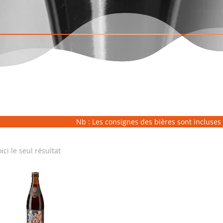
Nb : Les consignes des bières sont incluses 
ici le seul résultat